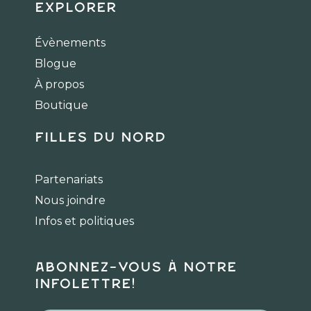
c
s
k
Explorer
e
t
t
b
a
o
Évènements
o
g
k
Blogue
o
r
k
a
À propos
m
Boutique
Filles du Nord
Partenariats
Nous joindre
Infos et politiques
Abonnez-vous à notre
infolettre!