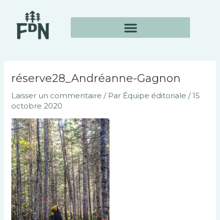
Aller
Navigation
au
des
contenu
articles
réserve28_Andréanne-Gagnon
Laisser un commentaire
/ Par
Équipe éditoriale
/
15
octobre 2020