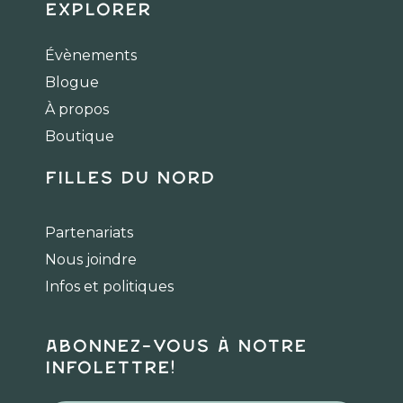
c
s
k
Explorer
e
t
t
b
a
o
Évènements
o
g
k
Blogue
o
r
k
a
À propos
m
Boutique
Filles du Nord
Partenariats
Nous joindre
Infos et politiques
Abonnez-vous à notre
infolettre!