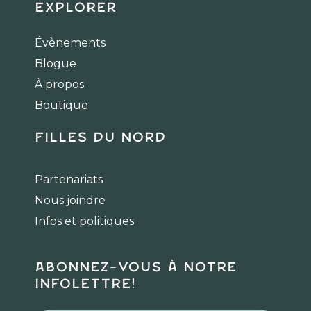
c
s
k
Explorer
e
t
t
b
a
o
Évènements
o
g
k
Blogue
o
r
k
a
À propos
m
Boutique
Filles du Nord
Partenariats
Nous joindre
Infos et politiques
Abonnez-vous à notre
infolettre!