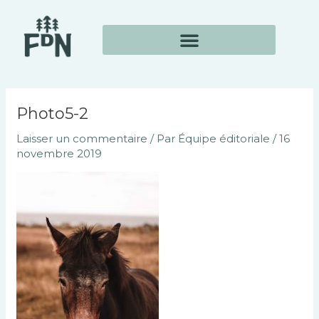
Aller
Navigation
au
des
contenu
articles
Photo5-2
Laisser un commentaire
/ Par
Équipe éditoriale
/
16
novembre 2019