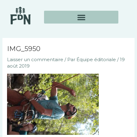
Aller
Navigation
au
des
contenu
articles
IMG_5950
Laisser un commentaire
/ Par
Équipe éditoriale
/
19
août 2019