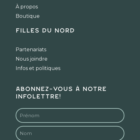
o
r
k
a
À propos
m
Boutique
Filles du Nord
Partenariats
Nous joindre
Infos et politiques
Abonnez-vous à notre
infolettre!