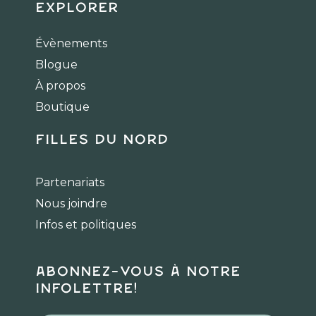
c
s
k
Explorer
e
t
t
b
a
o
Évènements
o
g
k
Blogue
o
r
k
a
À propos
m
Boutique
Filles du Nord
Partenariats
Nous joindre
Infos et politiques
Abonnez-vous à notre
infolettre!