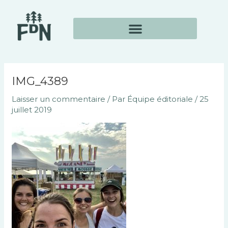
Aller
Navigation
au
des
contenu
articles
IMG_4389
Laisser un commentaire
/ Par
Équipe éditoriale
/
25
juillet 2019