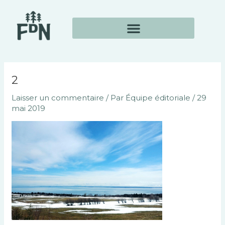
Aller
Navigation
au
des
contenu
articles
2
Laisser un commentaire
/ Par
Équipe éditoriale
/
29
mai 2019