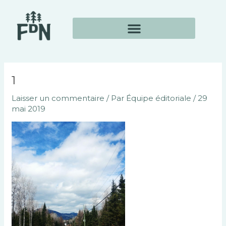
Aller
Navigation
au
des
contenu
articles
1
Laisser un commentaire
/ Par
Équipe éditoriale
/
29
mai 2019