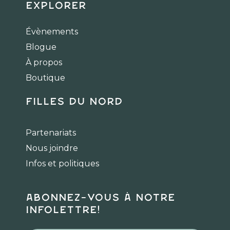
c
s
k
Explorer
e
t
t
b
a
o
Évènements
o
g
k
Blogue
o
r
k
a
À propos
m
Boutique
Filles du Nord
Partenariats
Nous joindre
Infos et politiques
Abonnez-vous à notre
infolettre!