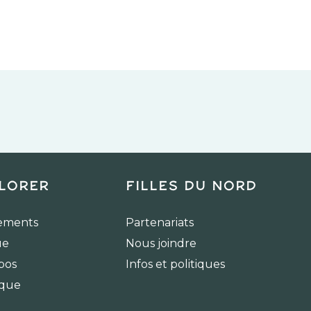
lorer
Filles du Nord
ements
Partenariats
ue
Nous joindre
pos
Infos et politiques
ique