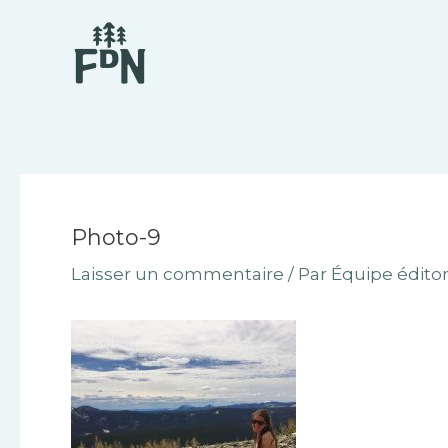
Aller
Navigation
au
des
contenu
articles
Photo-9
Laisser un commentaire
/ Par
Équipe éditor