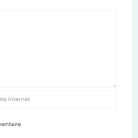
e
ternet
entaire.