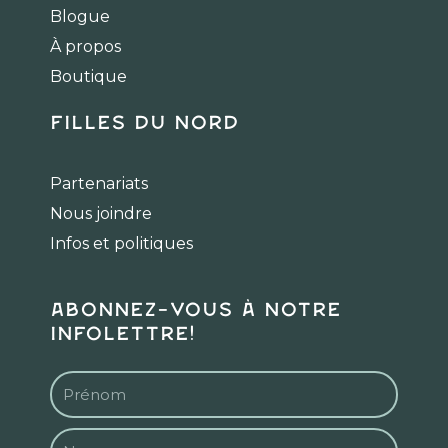
o
g
k
Blogue
o
r
k
a
À propos
m
Boutique
Filles du Nord
Partenariats
Nous joindre
Infos et politiques
Abonnez-vous à notre
infolettre!