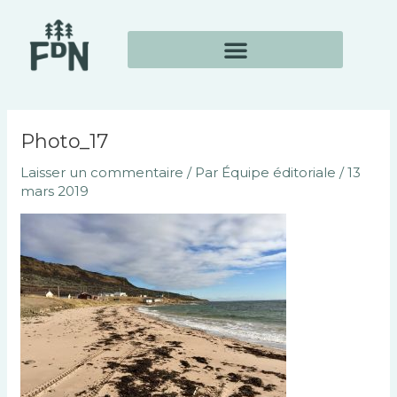
Aller
Navigation
au
des
contenu
articles
Photo_17
Laisser un commentaire
/ Par
Équipe éditoriale
/
13
mars 2019