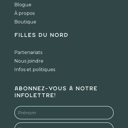
o
g
k
Blogue
o
r
k
a
À propos
m
Boutique
Filles du Nord
Partenariats
Nous joindre
Infos et politiques
Abonnez-vous à notre
infolettre!