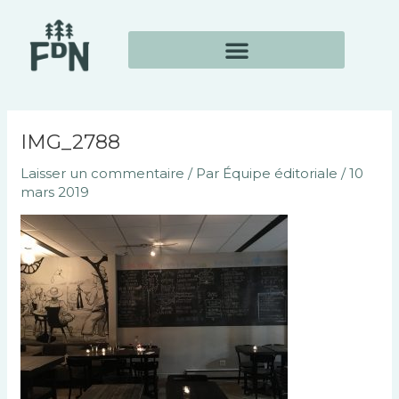
Aller
Navigation
au
des
contenu
articles
IMG_2788
Laisser un commentaire
/ Par
Équipe éditoriale
/
10
mars 2019