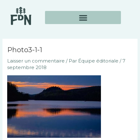
Aller
Navigation
au
des
contenu
articles
Photo3-1-1
Laisser un commentaire
/ Par
Équipe éditoriale
/
7
septembre 2018