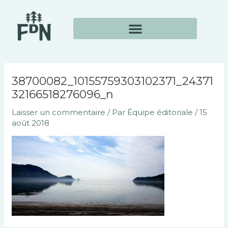
Aller
Navigation
au
des
contenu
articles
38700082_10155759303102371_24371
32166518276096_n
Laisser un commentaire
/ Par
Équipe éditoriale
/
15
août 2018