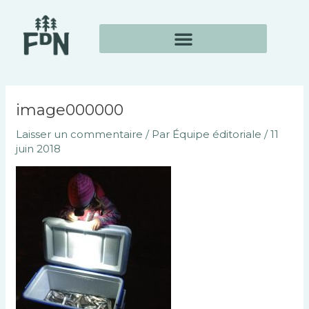
Aller
Navigation
au
des
contenu
articles
image000000
Laisser un commentaire
/ Par
Équipe éditoriale
/
11
juin 2018