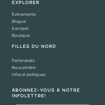
c
s
k
Explorer
e
t
t
b
a
o
Évènements
o
g
k
Blogue
o
r
k
a
À propos
m
Boutique
Filles du Nord
Partenariats
Nous joindre
Infos et politiques
Abonnez-vous à notre
infolettre!