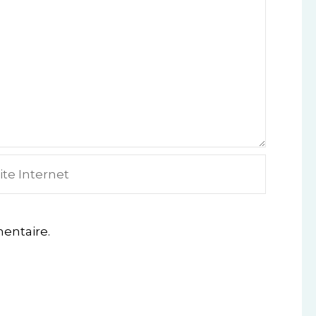
e
ternet
entaire.