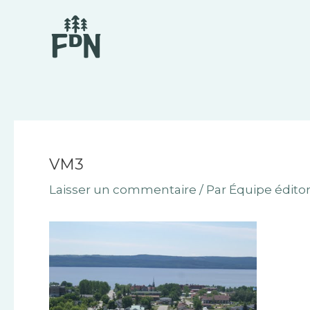
Aller
Navigation
au
des
contenu
articles
VM3
Laisser un commentaire
/ Par
Équipe éditor