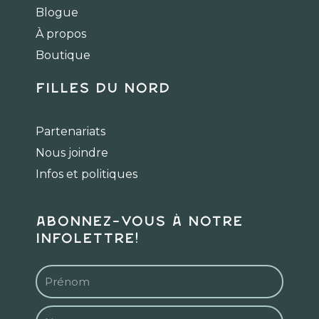
o
g
k
Blogue
o
r
k
a
À propos
m
Boutique
Filles du Nord
Partenariats
Nous joindre
Infos et politiques
Abonnez-vous à notre
infolettre!