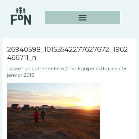
Aller
Navigation
au
des
contenu
articles
26940598_10155542277627672_1962
466711_n
Laisser un commentaire
/ Par
Équipe éditoriale
/
18
janvier 2018