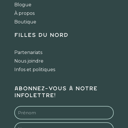
o
g
k
Blogue
o
r
k
a
À propos
m
Boutique
Filles du Nord
Partenariats
Nous joindre
Infos et politiques
Abonnez-vous à notre
infolettre!