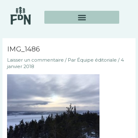
Aller
Navigation
au
des
contenu
articles
IMG_1486
Laisser un commentaire
/ Par
Équipe éditoriale
/
4
janvier 2018