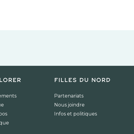
lorer
Filles du Nord
ements
Partenariats
ue
Nous joindre
pos
Infos et politiques
ique