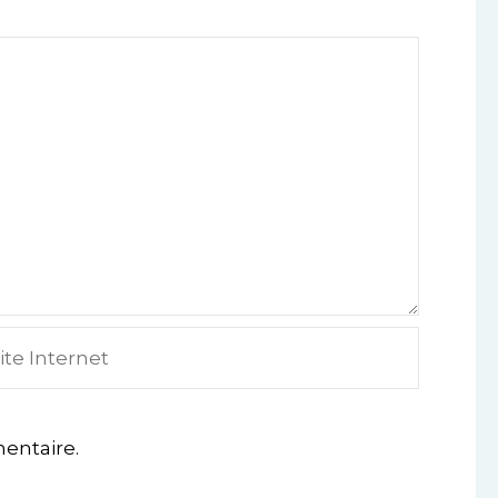
e
ternet
entaire.