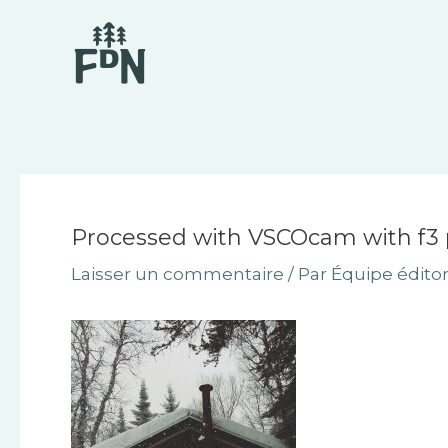
Aller
Navigation
au
des
contenu
articles
Processed with VSCOcam with f3 
Laisser un commentaire
/ Par
Équipe éditor