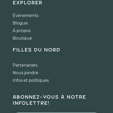
c
s
k
Explorer
e
t
t
b
a
o
Évènements
o
g
k
Blogue
o
r
k
a
À propos
m
Boutique
Filles du Nord
Partenariats
Nous joindre
Infos et politiques
Abonnez-vous à notre
infolettre!