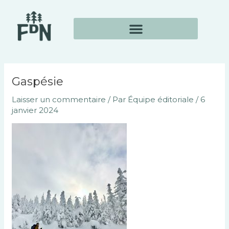
Aller
Navigation
au
des
contenu
articles
Gaspésie
Laisser un commentaire
/ Par
Équipe éditoriale
/
6
janvier 2024