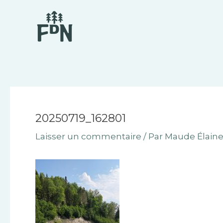
Aller
Navigation
au
des
contenu
articles
20250719_162801
Laisser un commentaire
/ Par
Maude Élaine