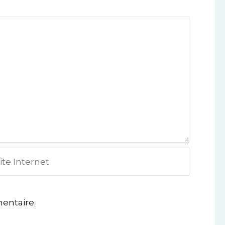
e
ternet
entaire.