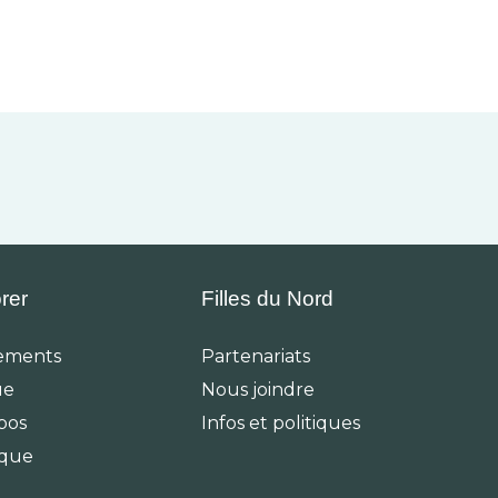
rer
Filles du Nord
ements
Partenariats
ue
Nous joindre
pos
Infos et politiques
ique