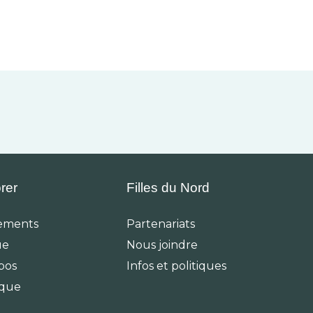
rer
Filles du Nord
ements
Partenariats
ue
Nous joindre
pos
Infos et politiques
ique