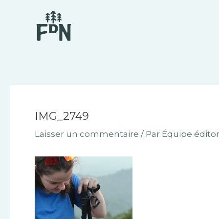
Aller
Navigation
au
des
contenu
articles
IMG_2749
Laisser un commentaire
/ Par
Équipe éditor