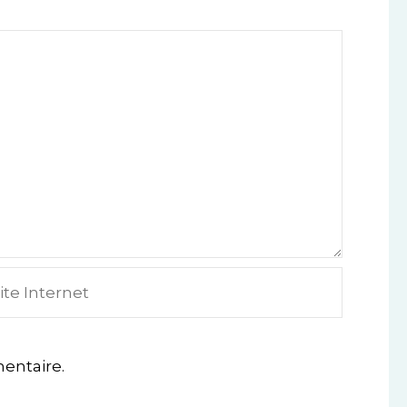
e
ternet
entaire.